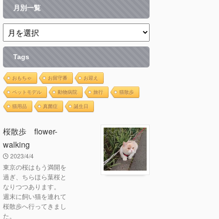
月別一覧
Tags
おもちゃ
お留守番
お迎え
ペットモデル
動物病院
旅行
猫散歩
猫用品
真菌症
誕生日
桜散歩 flower-
walking
2023/4/4
東京の桜はもう満開を
過ぎ、ちらほら葉桜と
なりつつあります。
週末に飼い猫を連れて
桜散歩へ行ってきまし
た。