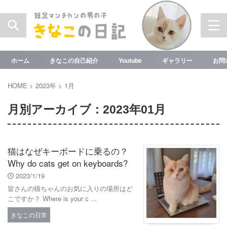
ホーム
きなこの自己紹介
Youtube
ギャラリー
お問
HOME
>
2023年
>
1月
月別アーカイブ：2023年01月
猫はなぜキーボードに乗るの？
Why do cats get on keyboards?
2023/1/19
皆さんの猫ちゃんのお気に入りの場所はど
こですか？ Where is your c ...
きなこの日常