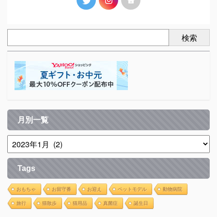
検索
月別一覧
Tags
おもちゃ
お留守番
お迎え
ペットモデル
動物病院
旅行
猫散歩
猫用品
真菌症
誕生日