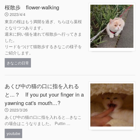
桜散歩 flower-walking
2023/4/4
東京の桜はもう満開を過ぎ、ちらほら葉桜
となりつつあります。
週末に飼い猫を連れて桜散歩へ行ってきま
した。
リードをつけて猫散歩するきなこの様子を
ご紹介します。
きなこの日常
あくび中の猫の口に指を入れる
と...？ If you put your finger in a
yawning cat's mouth…?
2023/3/26
あくび中の猫の口に指を入れると...きなこ
の場合はこうなりました。 Puttin ...
youtube