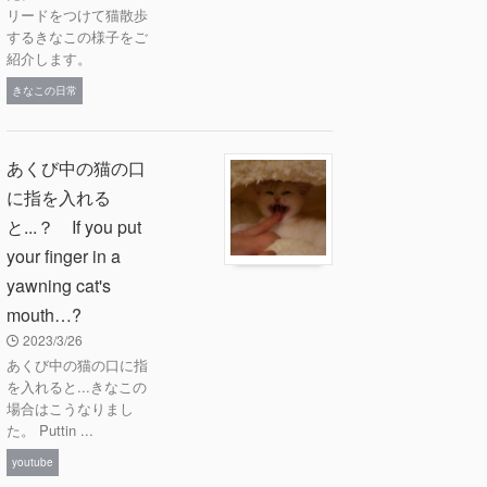
リードをつけて猫散歩
するきなこの様子をご
紹介します。
きなこの日常
あくび中の猫の口
に指を入れる
と...？ If you put
your finger in a
yawning cat's
mouth…?
2023/3/26
あくび中の猫の口に指
を入れると...きなこの
場合はこうなりまし
た。 Puttin ...
youtube