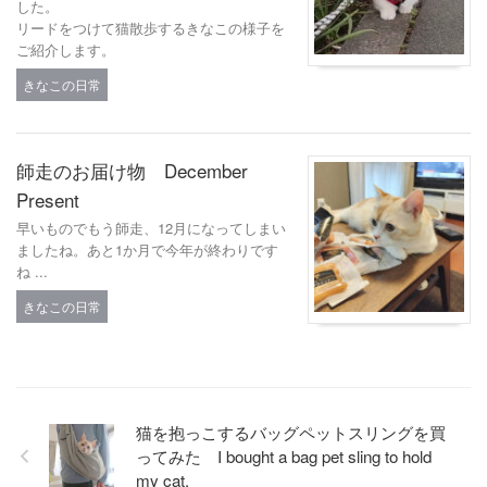
した。
リードをつけて猫散歩するきなこの様子を
ご紹介します。
きなこの日常
師走のお届け物 December
Present
早いものでもう師走、12月になってしまい
ましたね。あと1か月で今年が終わりです
ね ...
きなこの日常
猫を抱っこするバッグペットスリングを買
ってみた I bought a bag pet sling to hold
my cat.