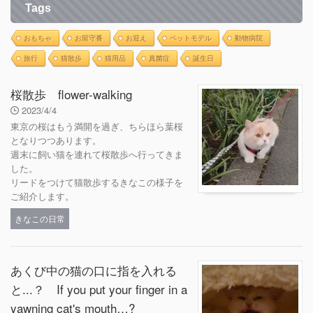
Tags
おもちゃ
お留守番
お迎え
ペットモデル
動物病院
旅行
猫散歩
猫用品
真菌症
誕生日
桜散歩 flower-walking
2023/4/4
東京の桜はもう満開を過ぎ、ちらほら葉桜
となりつつあります。
週末に飼い猫を連れて桜散歩へ行ってきま
した。
リードをつけて猫散歩するきなこの様子を
ご紹介します。
きなこの日常
あくび中の猫の口に指を入れる
と...？ If you put your finger in a
yawning cat's mouth…?