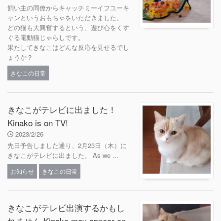
飼い主の同僚からキャッチミーイフユーキ
ャンというおもちゃをいただきました。
どの猫も大興奮するという、遊び心をくす
ぐる電動猫じゃらしです。
果たしてきなこはどんな反応を見せるでし
ょうか？
きなこの日常
きなこがテレビに出ました！
Kinako is on TV!
2023/2/26
先日予告しました通り、2月23日（木）に
きなこがテレビに出ました。 As we ...
お知らせ
きなこの日常
きなこがテレビ出演するかもし
れません Kinako may appear on